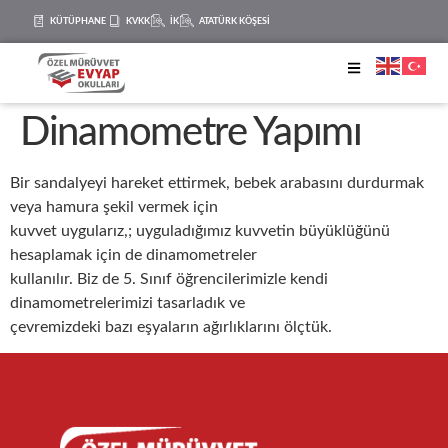
KÜTÜPHANE
KVKK
İK
ATATÜRK KÖŞESİ
Dinamometre Yapımı
Bir sandalyeyi hareket ettirmek, bebek arabasını durdurmak
veya hamura şekil vermek için
kuvvet uygularız,; uyguladığımız kuvvetin büyüklüğünü
hesaplamak için de dinamometreler
kullanılır. Biz de 5. Sınıf öğrencilerimizle kendi
dinamometrelerimizi tasarladık ve
çevremizdeki bazı eşyaların ağırlıklarını ölçtük.