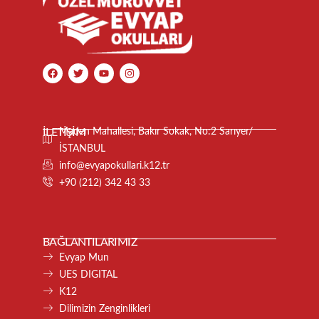
İLETİŞİM
Maden Mahallesi, Bakır Sokak, No:2 Sarıyer/
İSTANBUL
info@evyapokullari.k12.tr
+90 (212) 342 43 33
BAĞLANTILARIMIZ
Evyap Mun
UES DIGITAL
K12
Dilimizin Zenginlikleri