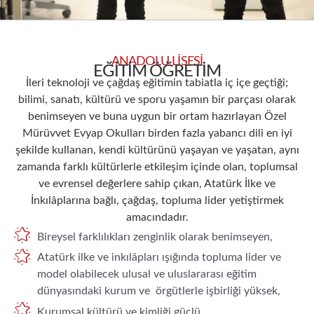
ANADOLU LİSESİ
EĞİTİM ÖĞRETİM
İleri teknoloji ve çağdaş eğitimin tabiatla iç içe geçtiği;
bilimi, sanatı, kültürü ve sporu yaşamın bir parçası olarak
benimseyen ve buna uygun bir ortam hazırlayan Özel
Mürüvvet Evyap Okulları birden fazla yabancı dili en iyi
şekilde kullanan, kendi kültürünü yaşayan ve yaşatan, aynı
zamanda farklı kültürlerle etkileşim içinde olan, toplumsal
ve evrensel değerlere sahip çıkan, Atatürk İlke ve
İnkılâplarına bağlı, çağdaş, topluma lider yetiştirmek
amacındadır.
Bireysel farklılıkları zenginlik olarak benimseyen,
Atatürk ilke ve inkılâpları ışığında topluma lider ve
model olabilecek ulusal ve uluslararası eğitim
dünyasındaki kurum ve örgütlerle işbirliği yüksek,
Kurumsal kültürü ve kimliği güçlü,