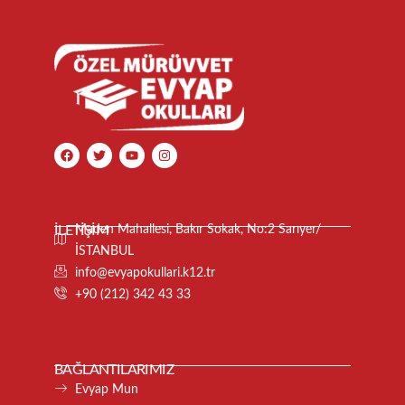
İLETİŞİM
Maden Mahallesi, Bakır Sokak, No:2 Sarıyer/
İSTANBUL
info@evyapokullari.k12.tr
+90 (212) 342 43 33
BAĞLANTILARIMIZ
Evyap Mun