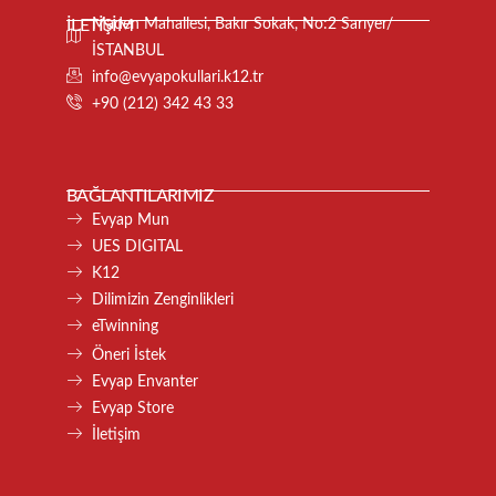
İLETİŞİM
Maden Mahallesi, Bakır Sokak, No:2 Sarıyer/
İSTANBUL
info@evyapokullari.k12.tr
+90 (212) 342 43 33
BAĞLANTILARIMIZ
Evyap Mun
UES DIGITAL
K12
Dilimizin Zenginlikleri
eTwinning
Öneri İstek
Evyap Envanter
Evyap Store
İletişim