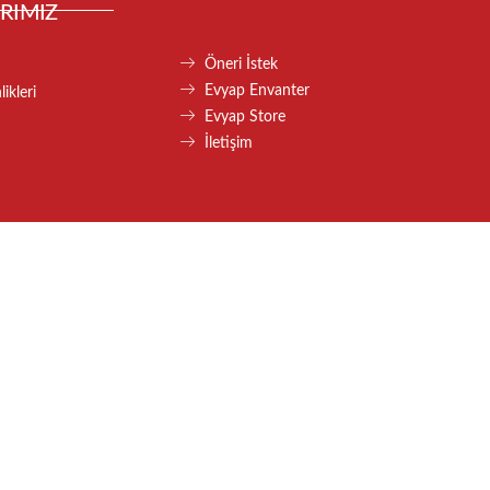
RIMIZ
Öneri İstek
Evyap Envanter
ikleri
Evyap Store
İletişim