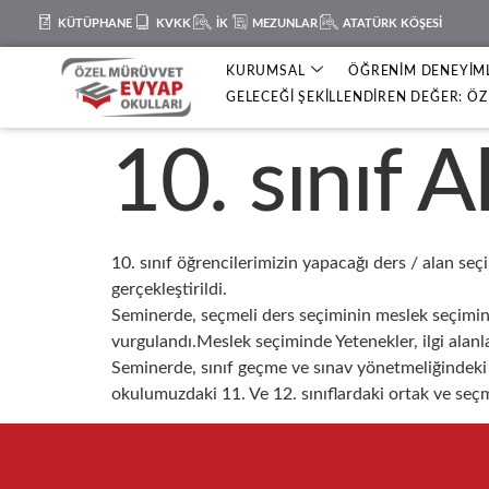
KÜTÜPHANE
KVKK
İK
MEZUNLAR
ATATÜRK KÖŞESİ
KURUMSAL
ÖĞRENİM DENEYİM
GELECEĞİ ŞEKİLLENDİREN DEĞER: ÖZ 
10. sınıf 
10. sınıf öğrencilerimizin yapacağı ders / alan seç
gerçekleştirildi.
Seminerde, seçmeli ders seçiminin meslek seçiminin
vurgulandı.Meslek seçiminde Yetenekler, ilgi alanlar
Seminerde, sınıf geçme ve sınav yönetmeliğindeki de
okulumuzdaki 11. Ve 12. sınıflardaki ortak ve seçmeli 