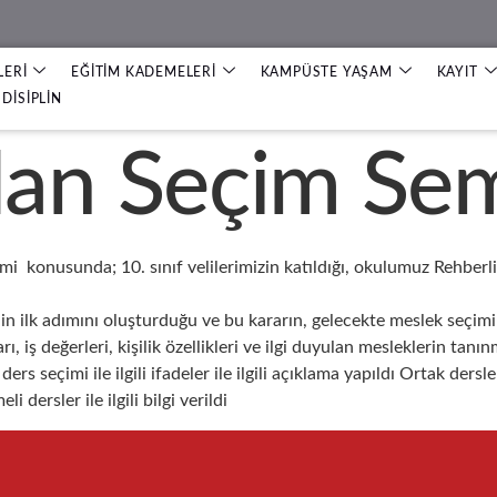
LERİ
EĞİTİM KADEMELERİ
KAMPÜSTE YAŞAM
KAYIT
DİSİPLİN
Alan Seçim Se
imi konusunda; 10. sınıf velilerimizin katıldığı, okulumuz Rehberli
 ilk adımını oluşturduğu ve bu kararın, gelecekte meslek seçimine
ı, iş değerleri, kişilik özellikleri ve ilgi duyulan mesleklerin ta
rs seçimi ile ilgili ifadeler ile ilgili açıklama yapıldı Ortak der
dersler ile ilgili bilgi verildi