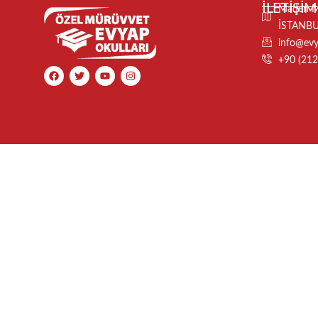
İLETİŞİM
Maden Ma
İSTANB
info@evya
+90 (212