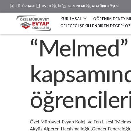
KÜTÜPHANE
KVKK
İK
MEZUNLAR
ATATÜRK KÖŞESİ
KURUMSAL
ÖĞRENİM DENEYİM
GELECEĞİ ŞEKİLLENDİREN DEĞER: ÖZ 
“Melmed” e
kapsamınd
öğrencileri
Özel Mürüvvet Evyap Koleji ve Fen Lisesi “Melmed
Akyüz,Alperen Hacıismailoğlu,Gencer Fenercioğlu’nu