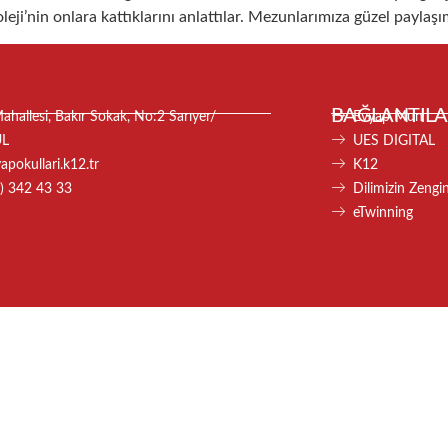
i’nin onlara kattıklarını anlattılar. Mezunlarımıza güzel paylaşım
BAĞLANTILA
hallesi, Bakır Sokak, No:2 Sarıyer/
Evyap Mun
UL
UES DIGITAL
pokullari.k12.tr
K12
) 342 43 33
Dilimizin Zenginl
eTwinning