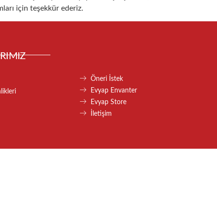
ları için teşekkür ederiz.
RIMIZ
Öneri İstek
Evyap Envanter
ikleri
Evyap Store
İletişim