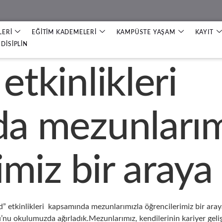
LERİ
EĞİTİM KADEMELERİ
KAMPÜSTE YAŞAM
KAYIT
DİSİPLİN
tkinlikleri
a mezunlarım
miz bir araya 
” etkinlikleri kapsamında mezunlarımızla öğrencilerimiz bir ara
 okulumuzda ağırladık.Mezunlarımız, kendilerinin kariyer gelişiml