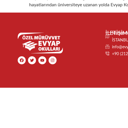
hayatlarından üniversiteye uzanan yolda Evyap Kolej
İLETİŞİM
Maden Ma
İSTANB
info@evya
+90 (212