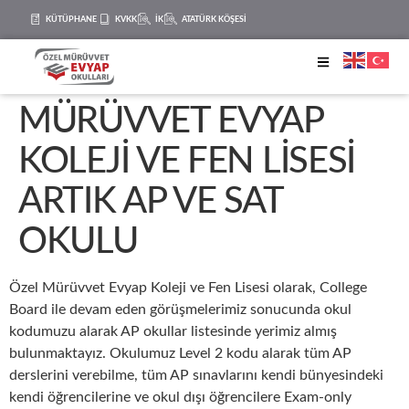
KÜTÜPHANE
KVKK
İK
ATATÜRK KÖŞESİ
MÜRÜVVET EVYAP
KOLEJİ VE FEN LİSESİ
ARTIK AP VE SAT
OKULU
Özel Mürüvvet Evyap Koleji ve Fen Lisesi olarak, College
Board ile devam eden görüşmelerimiz sonucunda okul
kodumuzu alarak AP okullar listesinde yerimiz almış
bulunmaktayız. Okulumuz Level 2 kodu alarak tüm AP
derslerini verebilme, tüm AP sınavlarını kendi bünyesindeki
kendi öğrencilerine ve okul dışı öğrencilere Exam-only