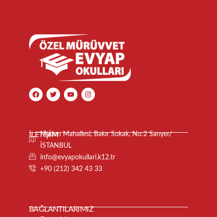
İLETİŞİM
Maden Mahallesi, Bakır Sokak, No:2 Sarıyer/
İSTANBUL
info@evyapokullari.k12.tr
+90 (212) 342 43 33
BAĞLANTILARIMIZ