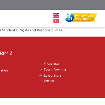
 Students’ Rights and Responsibilities.
RIMIZ
Öneri İstek
Evyap Envanter
ikleri
Evyap Store
İletişim