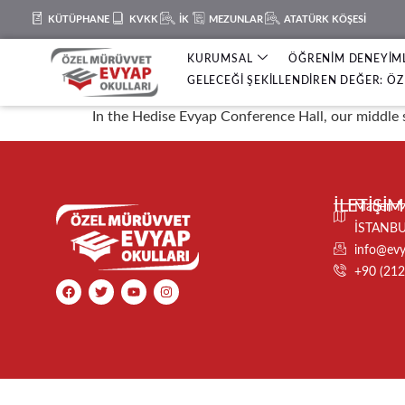
KÜTÜPHANE
KVKK
İK
MEZUNLAR
ATATÜRK KÖŞESİ
KURUMSAL
ÖĞRENİM DENEYİM
GELECEĞİ ŞEKİLLENDİREN DEĞER: ÖZ 
In the Hedise Evyap Conference Hall, our middle s
İLETİŞİM
Maden Ma
İSTANB
info@evya
+90 (212