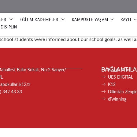
LERİ
EĞİTİM KADEMELERİ
KAMPÜSTE YAŞAM
KAYIT
DİSİPLİN
chool students were informed about our school goals, as well as
BAĞLANTILA
hallesi, Bakır Sokak, No:2 Sarıyer/
Evyap Mun
UL
UES DIGITAL
pokullari.k12.tr
K12
) 342 43 33
Dilimizin Zenginl
eTwinning