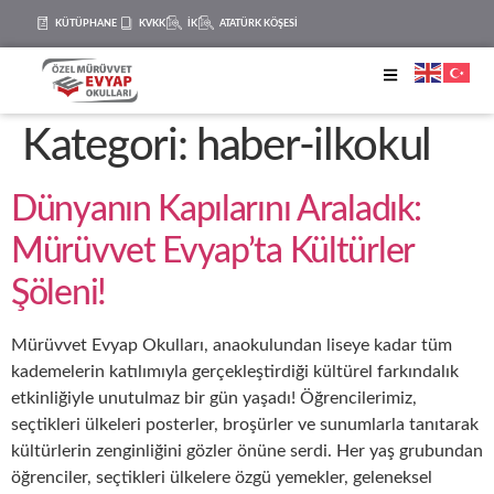
KÜTÜPHANE
KVKK
İK
ATATÜRK KÖŞESİ
Kategori:
haber-ilkokul
Dünyanın Kapılarını Araladık:
Mürüvvet Evyap’ta Kültürler
Şöleni!
Mürüvvet Evyap Okulları, anaokulundan liseye kadar tüm
kademelerin katılımıyla gerçekleştirdiği kültürel farkındalık
etkinliğiyle unutulmaz bir gün yaşadı! Öğrencilerimiz,
seçtikleri ülkeleri posterler, broşürler ve sunumlarla tanıtarak
kültürlerin zenginliğini gözler önüne serdi. Her yaş grubundan
öğrenciler, seçtikleri ülkelere özgü yemekler, geleneksel