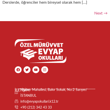
Derslerde, öğrenciler hem bireysel olarak hem […]
Next
→
İLETİŞİM
Maden Mahallesi, Bakır Sokak, No:2 Sarıyer/
İSTANBUL
info@evyapokullari.k12.tr
+90 (212) 342 43 33