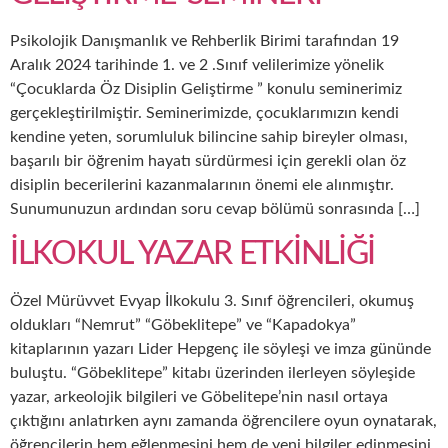
Psikolojik Danışmanlık ve Rehberlik Birimi tarafından 19
Aralık 2024 tarihinde 1. ve 2 .Sınıf velilerimize yönelik
“Çocuklarda Öz Disiplin Geliştirme ” konulu seminerimiz
gerçekleştirilmiştir. Seminerimizde, çocuklarımızın kendi
kendine yeten, sorumluluk bilincine sahip bireyler olması,
başarılı bir öğrenim hayatı sürdürmesi için gerekli olan öz
disiplin becerilerini kazanmalarının önemi ele alınmıştır.
Sunumunuzun ardından soru cevap bölümü sonrasında […]
İLKOKUL YAZAR ETKİNLİĞİ
Özel Mürüvvet Evyap İlkokulu 3. Sınıf öğrencileri, okumuş
oldukları “Nemrut” “Göbeklitepe” ve “Kapadokya”
kitaplarının yazarı Lider Hepgenç ile söyleşi ve imza gününde
buluştu. “Göbeklitepe” kitabı üzerinden ilerleyen söyleşide
yazar, arkeolojik bilgileri ve Göbelitepe’nin nasıl ortaya
çıktığını anlatırken aynı zamanda öğrencilere oyun oynatarak,
öğrencilerin hem eğlenmesini hem de yeni bilgiler edinmesini