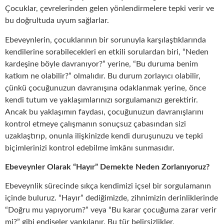
Çocuklar, çevrelerinden gelen yönlendirmelere tepki verir ve
bu doğrultuda uyum sağlarlar.
Ebeveynlerin, çocuklarının bir sorunuyla karşılaştıklarında
kendilerine sorabilecekleri en etkili sorulardan biri, “Neden
kardeşine böyle davranıyor?” yerine, “Bu duruma benim
katkım ne olabilir?” olmalıdır. Bu durum zorlayıcı olabilir,
çünkü çocuğunuzun davranışına odaklanmak yerine, önce
kendi tutum ve yaklaşımlarınızı sorgulamanızı gerektirir.
Ancak bu yaklaşımın faydası, çocuğunuzun davranışlarını
kontrol etmeye çalışmanın sonuçsuz çabasından sizi
uzaklaştırıp, onunla ilişkinizde kendi duruşunuzu ve tepki
biçimlerinizi kontrol edebilme imkânı sunmasıdır.
Ebeveynler Olarak “Hayır” Demekte Neden Zorlanıyoruz?
Ebeveynlik sürecinde sıkça kendimizi içsel bir sorgulamanın
içinde buluruz. “Hayır” dediğimizde, zihnimizin derinliklerinde
“Doğru mu yapıyorum?” veya “Bu karar çocuğuma zarar verir
mi?” gibi endişeler yankılanır. Bu tür belirsizlikler,