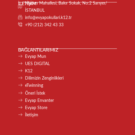
İLETİŞİM
Maden Mahallesi, Bakır Sokak, No:2 Sarıyer/
İSTANBUL
info@evyapokullari.k12.tr
+90 (212) 342 43 33
BAĞLANTILARIMIZ
Evyap Mun
UES DIGITAL
K12
Dilimizin Zenginlikleri
eTwinning
Öneri İstek
Evyap Envanter
Evyap Store
İletişim