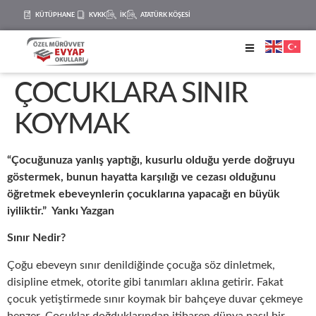
KÜTÜPHANE
KVKK
İK
ATATÜRK KÖŞESİ
ÇOCUKLARA SINIR
KOYMAK
“Çocuğunuza yanlış yaptığı, kusurlu olduğu yerde doğruyu
göstermek, bunun hayatta karşılığı ve cezası olduğunu
öğretmek ebeveynlerin çocuklarına yapacağı en büyük
iyiliktir.”
Yankı Yazgan
Sınır Nedir?
Çoğu ebeveyn sınır denildiğinde çocuğa söz dinletmek,
disipline etmek, otorite gibi tanımları aklına getirir. Fakat
çocuk yetiştirmede sınır koymak bir bahçeye duvar çekmeye
benzer. Çocuklar doğduklarından itibaren dünya nasıl bir