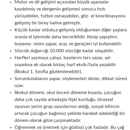
Motor ve dil gelişimi açısından büyük aşamalar
kaydetmiş ve dengenin gelişmesi sonucu hızlı
yürüyebilen, futbol oynayabilen, göz- el koordinasyonu
gelişmiş bir birey haline gelmiştir.
Küçük kaslar oldukça gelişmiş olduğundan diğer yaşlara
oranla el işlerinde daha beceriklidir. Kesip yapıştırır,
boyama- resim yapar, araç ve gereçleri iyi kullanabilir.
Sözcük dağarcığı 10.000 sözcüğe kadar ulaşabilir.
Harfleri yazmaya çalışır, bazılarını ters yazar, ad-
soyadına ek olarak birkaç harf eksik/fazla yazabilir
(İlkokul 1. Sınıfta gözlemlenebilir).
Sorumluluklarını yapar, söylenenleri dinler, dikkat süresi
uzar.
İlkokul dönemi, okul öncesi döneme kıyasla, çocuğun
daha çok sayıda arkadaşla ilişki kurduğu, bireysel
oyunun yerini grup oyunlarının aldığı, sosyal bilincin
artarak çocuğun bağımsız şekilde hareket edebildiği bir
dönem olarak göze çarpmaktadır.
Öğrenmek ve üretmek için güdüsü çok fazladır. Bu çağ