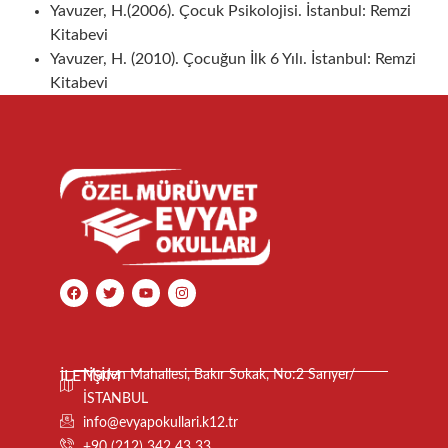
Yavuzer, H.(2006). Çocuk Psikolojisi. İstanbul: Remzi
Kitabevi
Yavuzer, H. (2010). Çocuğun İlk 6 Yılı. İstanbul: Remzi
Kitabevi
İLETİŞİM
Maden Mahallesi, Bakır Sokak, No:2 Sarıyer/
İSTANBUL
info@evyapokullari.k12.tr
+90 (212) 342 43 33