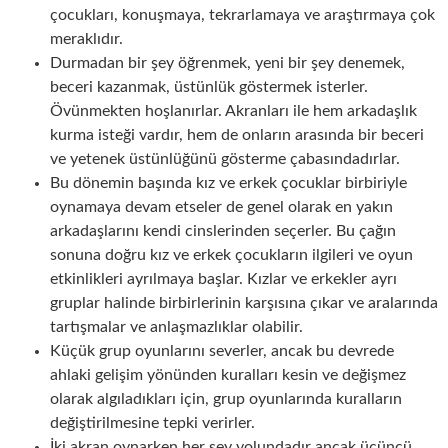
çocukları, konuşmaya, tekrarlamaya ve araştırmaya çok
meraklıdır.
Durmadan bir şey öğrenmek, yeni bir şey denemek,
beceri kazanmak, üstünlük göstermek isterler.
Övünmekten hoşlanırlar. Akranları ile hem arkadaşlık
kurma isteği vardır, hem de onların arasında bir beceri
ve yetenek üstünlüğünü gösterme çabasındadırlar.
Bu dönemin başında kız ve erkek çocuklar birbiriyle
oynamaya devam etseler de genel olarak en yakın
arkadaşlarını kendi cinslerinden seçerler. Bu çağın
sonuna doğru kız ve erkek çocukların ilgileri ve oyun
etkinlikleri ayrılmaya başlar. Kızlar ve erkekler ayrı
gruplar halinde birbirlerinin karşısına çıkar ve aralarında
tartışmalar ve anlaşmazlıklar olabilir.
Küçük grup oyunlarını severler, ancak bu devrede
ahlaki gelişim yönünden kuralları kesin ve değişmez
olarak algıladıkları için, grup oyunlarında kuralların
değiştirilmesine tepki verirler.
İki akran oynarken her şey yolundadır ancak üçüncü