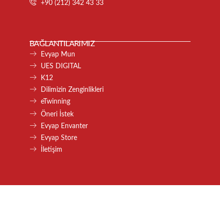
+90 (212) 342 43 33
BAĞLANTILARIMIZ
Evyap Mun
UES DIGITAL
K12
Dilimizin Zenginlikleri
eTwinning
Öneri İstek
Evyap Envanter
Evyap Store
İletişim